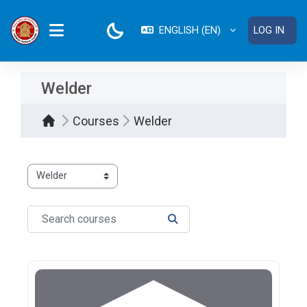
Skip to main content
ENGLISH ‎(EN)‎
LOG IN
SIDE PANEL
Welder
Courses
Welder
Course categories
Search courses
SEARCH COURSES