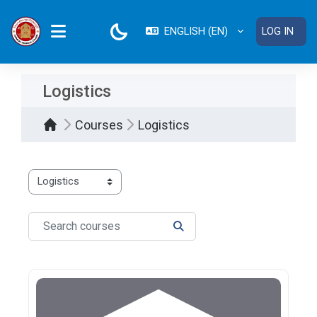
Skip to main content
ENGLISH ‎(EN)‎
LOG IN
SIDE PANEL
Logistics
Courses
Logistics
Course categories
Search courses
SEARCH COURSES